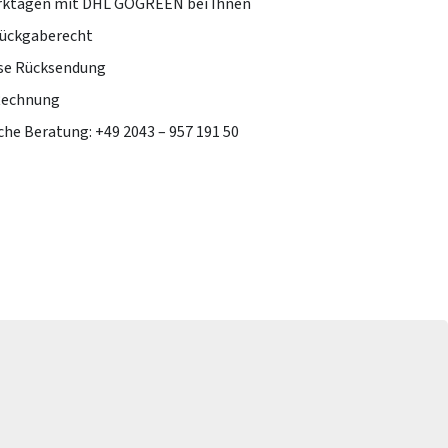
erktagen mit DHL GOGREEN bei Ihnen
Rückgaberecht
se Rücksendung
Rechnung
che Beratung: +49 2043 – 957 191 50