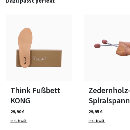
Dazu passt perfekt
In vielen Größen verfügbar
In vielen Größen verfüg
Think Fußbett
Zedernholz
KONG
Spiralspann
29,90 €
29,95 €
inkl. MwSt.
inkl. MwSt.