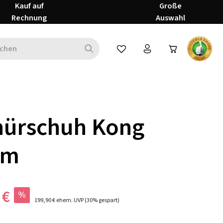
Kauf auf
Große
Rechnung
Auswahl
Du hast 0 Produkte auf dem Mer
nürschuh Kong
im
 €
%
199,90 €
ehem. UVP
(30% gespart)