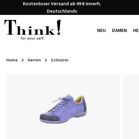
Kostenloser Versand ab 49 € innerh.
 Hauptinhalt springen
Zur Suche springen
Zur Hauptnavigation springen
Deutschlands
NEU
DAMEN
HE
Home
Herren
Schnürer
Bildergalerie überspringen