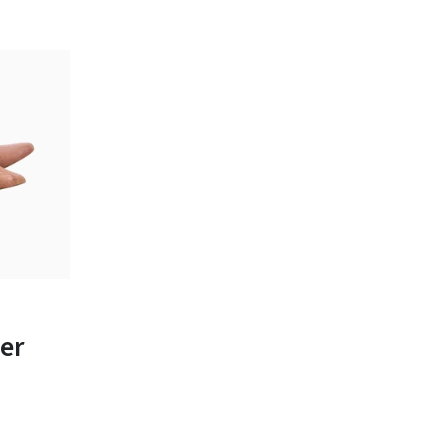
bar
-
er