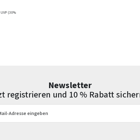
 UVP
(30%
Newsletter
zt registrieren und 10 % Rabatt sicher
esse*
Die mit einem Stern (*) markierten Felder sind Pflichtfelder.