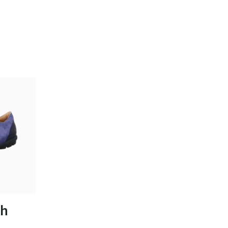
bar
uh