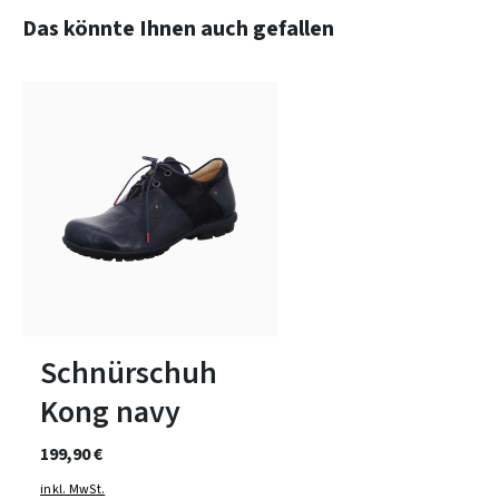
Produktgalerie überspringen
Das könnte Ihnen auch gefallen
7 Farben
In vielen Größen verfügbar
Schnürschuh
Kong navy
199,90 €
inkl. MwSt.