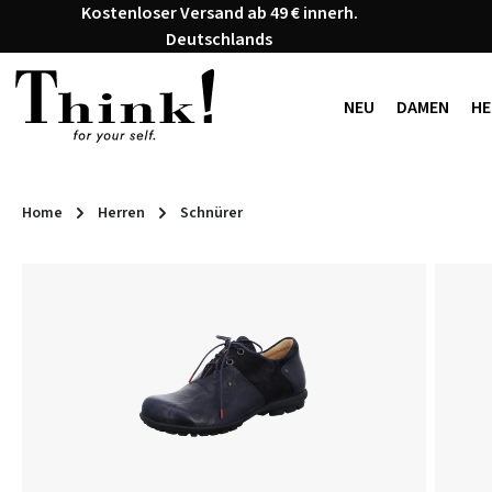
Kostenloser Versand ab 49 € innerh.
 Hauptinhalt springen
Zur Suche springen
Zur Hauptnavigation springen
Deutschlands
NEU
DAMEN
HE
Home
Herren
Schnürer
Bildergalerie überspringen