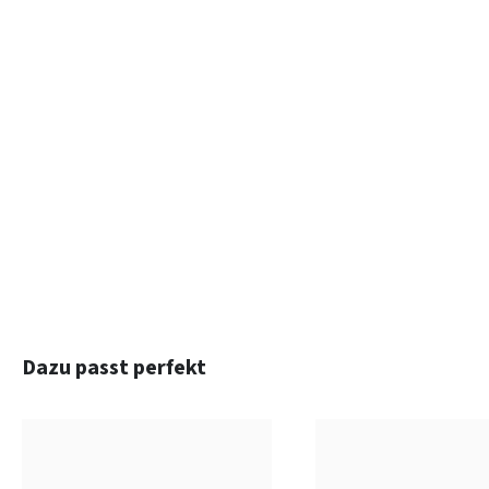
Produktgalerie überspringen
Dazu passt perfekt