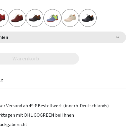
 wählen
Warenkorb
le
er Versand ab 49 € Bestellwert (innerh. Deutschlands)
erktagen mit DHL GOGREEN bei Ihnen
Rückgaberecht