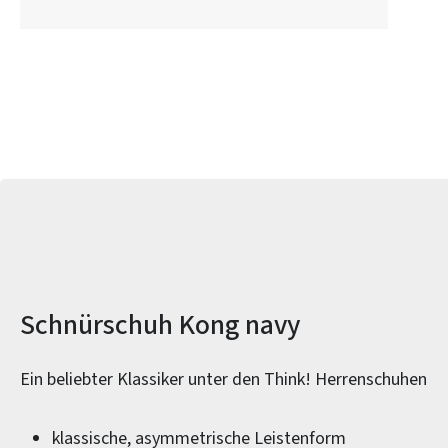
Produktinformationen
Schnürschuh Kong navy
Ein beliebter Klassiker unter den Think! Herrenschuhen
klassische, asymmetrische Leistenform