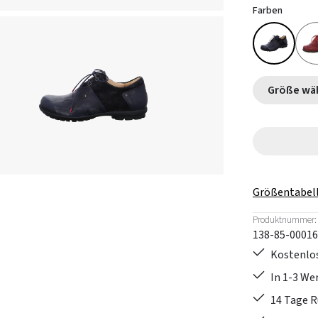
Farben
Größe
Größentabel
Produktnummer:
138-85-00016
Kostenlos
In 1-3 W
14 Tage 