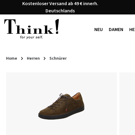
Kostenloser Versand ab 49 € innerh.
 Hauptinhalt springen
Zur Suche springen
Zur Hauptnavigation springen
Deutschlands
NEU
DAMEN
HE
Home
Herren
Schnürer
Bildergalerie überspringen