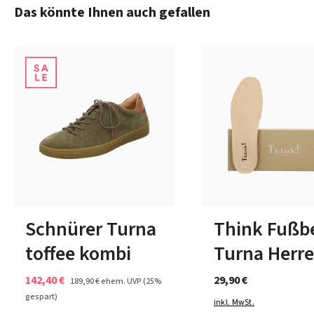
Produktgalerie überspringen
Das könnte Ihnen auch gefallen
8 Farben
40½
41½
45½
In vielen Größen verfüg
Schnürer Turna
Think Fußb
toffee kombi
Turna Herr
142,40 €
29,90 €
189,90 €
ehem. UVP
(25%
gespart)
inkl. MwSt.