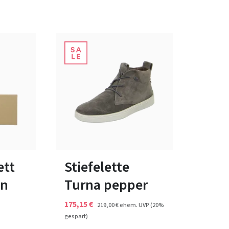
7 Farben
bar
In vielen Größen verfügbar
ett
Stiefelette
en
Turna pepper
175,15 €
219,00 €
ehem. UVP
(20%
gespart)