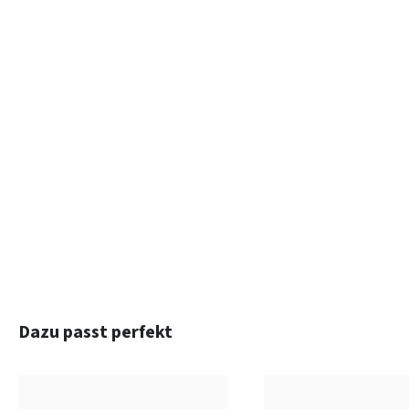
Produktgalerie überspringen
Dazu passt perfekt