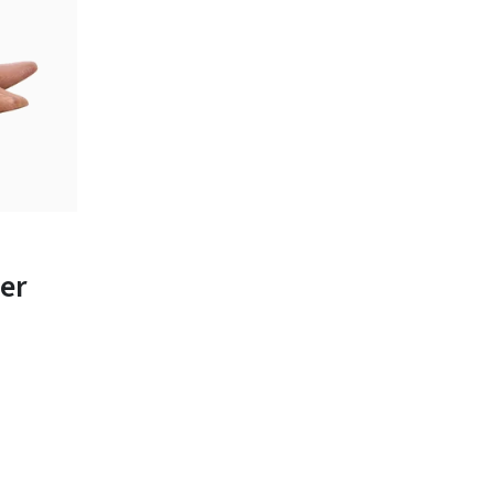
bar
-
er