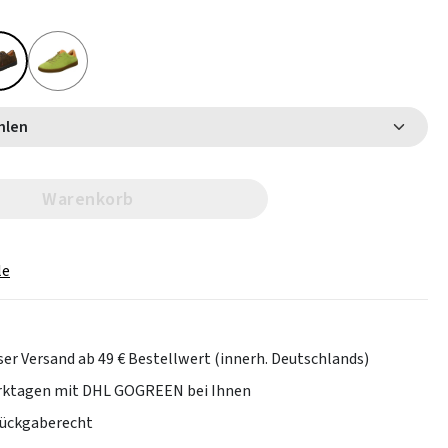
 wählen
Warenkorb
le
er Versand ab 49 € Bestellwert (innerh. Deutschlands)
erktagen mit DHL GOGREEN bei Ihnen
Rückgaberecht