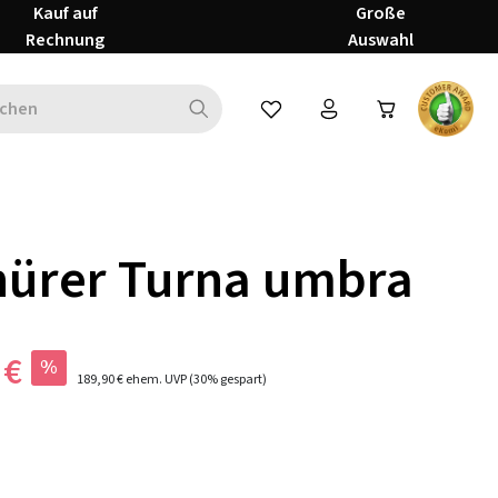
Kauf auf
Große
Rechnung
Auswahl
Du hast 0 Produkte auf dem Mer
nürer Turna umbra
 €
%
189,90 €
ehem. UVP
(30% gespart)