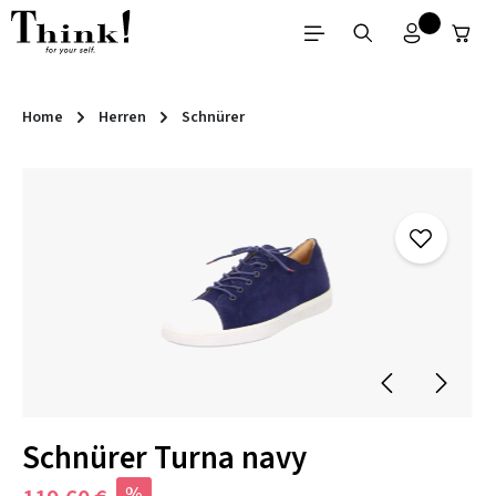
Zum Hauptinhalt springen
Home
Herren
Schnürer
Bildergalerie überspringen
Schnürer Turna navy
%