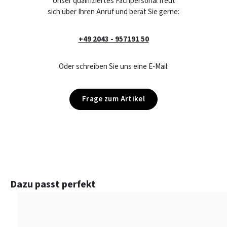
Unser qualifiziertes Fachpersonal freut
sich über Ihren Anruf und berät Sie gerne:
+49 2043 - 957191 50
Oder schreiben Sie uns eine E-Mail:
Frage zum Artikel
Produktgalerie überspringen
Dazu passt perfekt