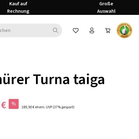
Kauf auf
Große
Rechnung
Auswahl
Du hast 0 Produkte auf dem Mer
ürer Turna taiga
 €
%
189,90 €
ehem. UVP
(37% gespart)