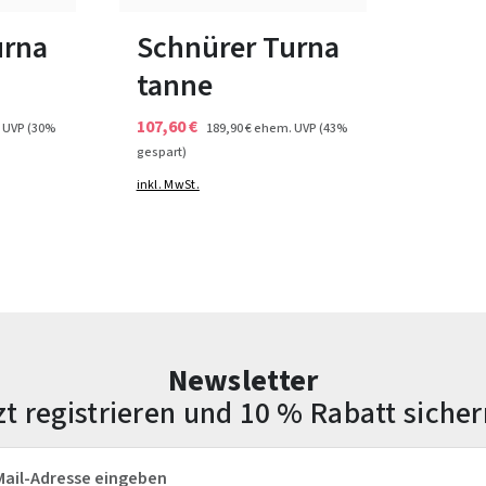
41½
42
42½
urna
Schnürer Turna
tanne
107,60 €
 UVP
(30%
189,90 €
ehem. UVP
(43%
gespart)
inkl. MwSt.
Newsletter
zt registrieren und 10 % Rabatt sicher
esse*