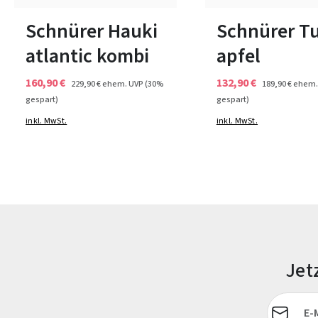
In vielen Größen verfügbar
44½
Schnürer Hauki
Schnürer T
atlantic kombi
apfel
160,90 €
132,90 €
229,90 €
ehem. UVP
(30%
189,90 €
ehem.
gespart)
gespart)
inkl. MwSt.
inkl. MwSt.
Jet
E-Mail-Adr