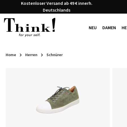
Kostenloser Versand ab 49 € innerh.
 Hauptinhalt springen
Zur Suche springen
Zur Hauptnavigation springen
Deutschlands
NEU
DAMEN
HE
Home
Herren
Schnürer
Bildergalerie überspringen