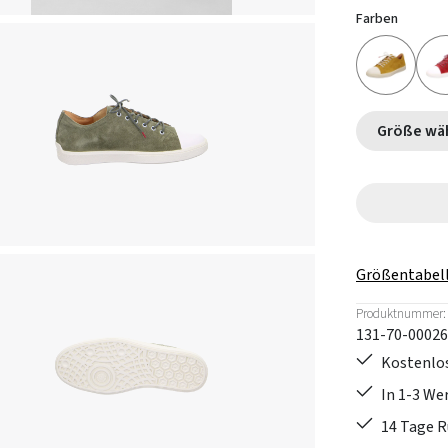
Farben
Größe
Größentabel
Produktnummer:
131-70-00026
Kostenlos
In 1-3 W
14 Tage 