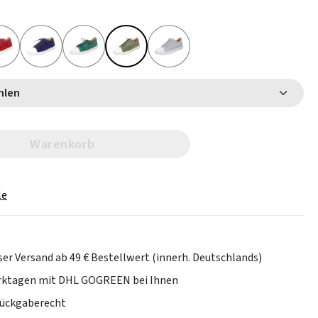
 wählen
Warenkorb
le
er Versand ab 49 € Bestellwert (innerh. Deutschlands)
erktagen mit DHL GOGREEN bei Ihnen
Rückgaberecht