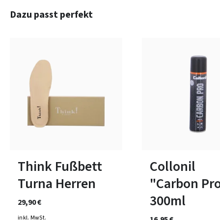
Produktgalerie überspringen
Dazu passt perfekt
In vielen Größen verfügbar
Think Fußbett
Collonil
Turna Herren
"Carbon Pr
300ml
29,90 €
inkl. MwSt.
16,95 €