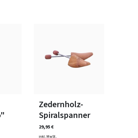
In vielen Größen verfügbar
Zedernholz-
o"
Spiralspanner
29,95 €
inkl. MwSt.