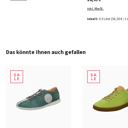
inkl. MwSt.
Inhalt:
0.3 Liter
(56,50 € / 1 
Produktgalerie überspringen
Das könnte Ihnen auch gefallen
blau
brau
Farben