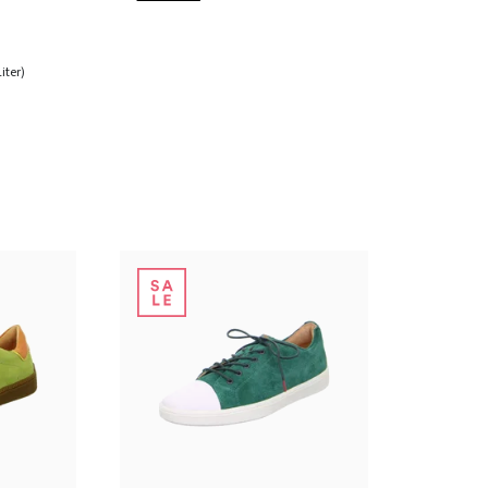
Liter)
n
6 Farben