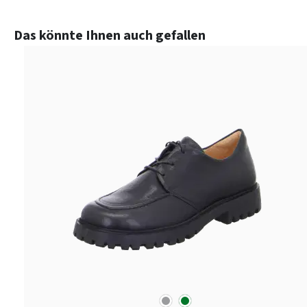
Produktgalerie überspringen
Das könnte Ihnen auch gefallen
grau
grün
Farben