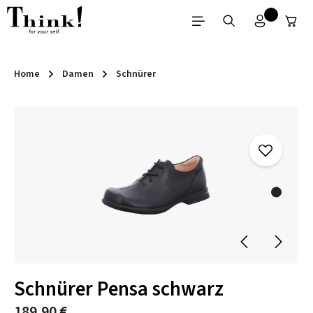
Zum Hauptinhalt springen
Home
Damen
Schnürer
Bildergalerie überspringen
Schnürer Pensa schwarz
189,90 €