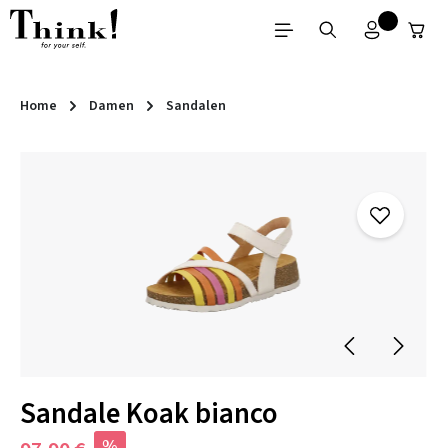
Zum Hauptinhalt springen
Home
Damen
Sandalen
Bildergalerie überspringen
Sandale Koak bianco
%