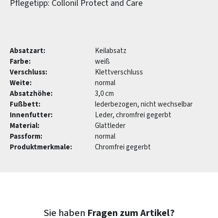
Pflegetipp: Collonil Protect and Care
Absatzart:
Keilabsatz
Farbe:
weiß
Verschluss:
Klettverschluss
Weite:
normal
Absatzhöhe:
3,0 cm
Fußbett:
lederbezogen, nicht wechselbar
Innenfutter:
Leder, chromfrei gegerbt
Material:
Glattleder
Passform:
normal
Produktmerkmale:
Chromfrei gegerbt
Sie haben
Fragen zum Artikel?