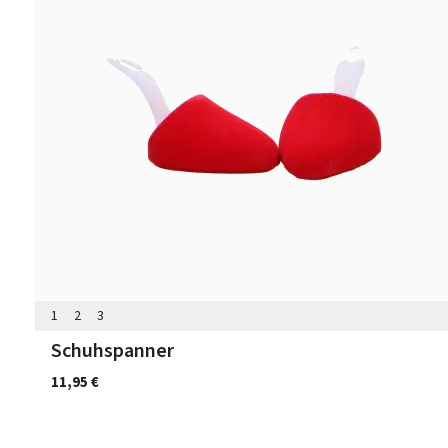
1
2
3
Schuhspanner
11,95 €