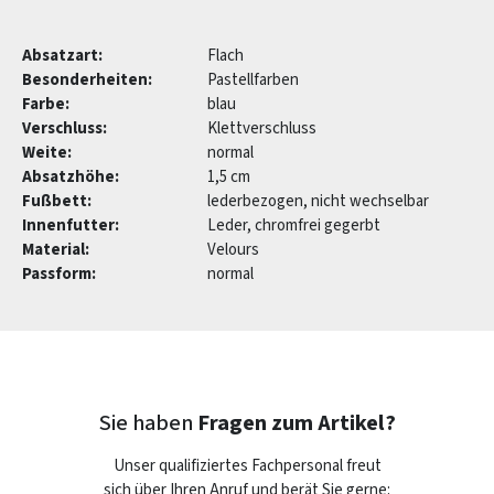
Absatzart:
Flach
Besonderheiten:
Pastellfarben
Farbe:
blau
Verschluss:
Klettverschluss
Weite:
normal
Absatzhöhe:
1,5 cm
Fußbett:
lederbezogen, nicht wechselbar
Innenfutter:
Leder, chromfrei gegerbt
Material:
Velours
Passform:
normal
Sie haben
Fragen zum Artikel?
Unser qualifiziertes Fachpersonal freut
sich über Ihren Anruf und berät Sie gerne: