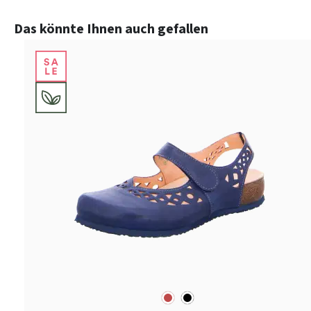
Produktgalerie überspringen
Das könnte Ihnen auch gefallen
rot
schwarz
Farben