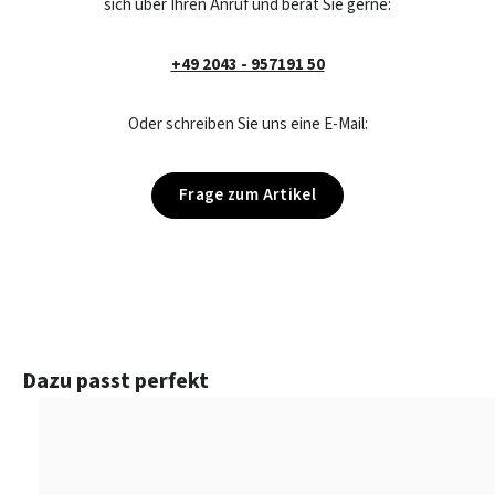
sich über Ihren Anruf und berät Sie gerne:
+49 2043 - 957191 50
Oder schreiben Sie uns eine E-Mail:
Frage zum Artikel
Produktgalerie überspringen
Dazu passt perfekt