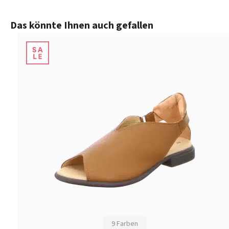
Produktgalerie überspringen
Das könnte Ihnen auch gefallen
9 Farben