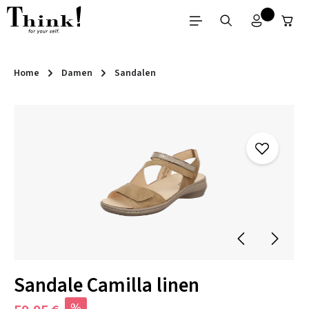
Zum Hauptinhalt springen
Home
Damen
Sandalen
Bildergalerie überspringen
Sandale Camilla linen
%