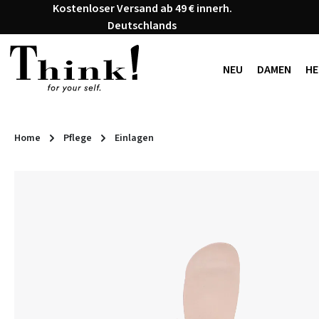
Kostenloser Versand ab 49 € innerh.
 Hauptinhalt springen
Zur Suche springen
Zur Hauptnavigation springen
Deutschlands
NEU
DAMEN
HE
Home
Pflege
Einlagen
Bildergalerie überspringen