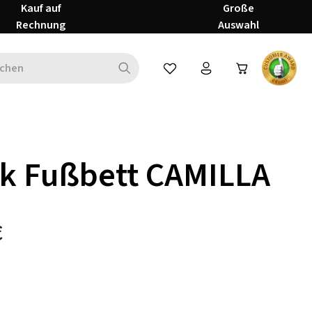
Kauf auf
Große
Rechnung
Auswahl
Du hast 0 Produkte auf dem Mer
k Fußbett CAMILLA
€