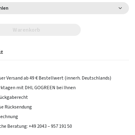
 wählen
Warenkorb
le
er Versand ab 49 € Bestellwert (innerh. Deutschlands)
erktagen mit DHL GOGREEN bei Ihnen
Rückgaberecht
se Rücksendung
Rechnung
che Beratung: +49 2043 – 957 191 50