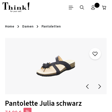
Zum Hauptinhalt springen
Home
Damen
Pantoletten
Bildergalerie überspringen
Pantolette Julia schwarz
%