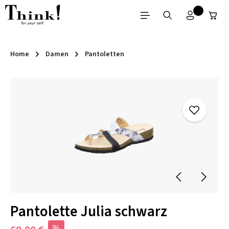
Zum Hauptinhalt springen
Home
Damen
Pantoletten
Bildergalerie überspringen
Pantolette Julia schwarz
%