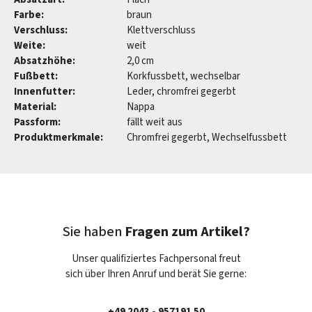
Farbe:
braun
Verschluss:
Klettverschluss
Weite:
weit
Absatzhöhe:
2,0 cm
Fußbett:
Korkfussbett, wechselbar
Innenfutter:
Leder, chromfrei gegerbt
Material:
Nappa
Passform:
fällt weit aus
Produktmerkmale:
Chromfrei gegerbt, Wechselfussbett
Sie haben
Fragen zum Artikel?
Unser qualifiziertes Fachpersonal freut
sich über Ihren Anruf und berät Sie gerne:
+49 2043 - 957191 50