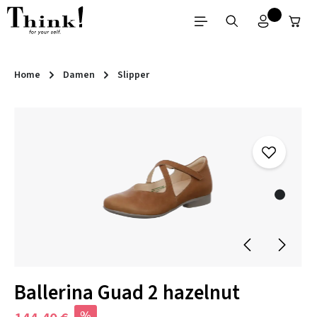
Zum Hauptinhalt springen
Home
Damen
Slipper
Bildergalerie überspringen
Ballerina Guad 2 hazelnut
%