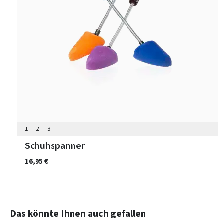
1
2
3
Schuhspanner
16,95 €
Produktgalerie überspringen
Das könnte Ihnen auch gefallen