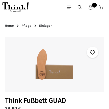
Zum Hauptinhalt springen
Home
Pflege
Einlagen
Bildergalerie überspringen
Think Fußbett GUAD
29,90 €