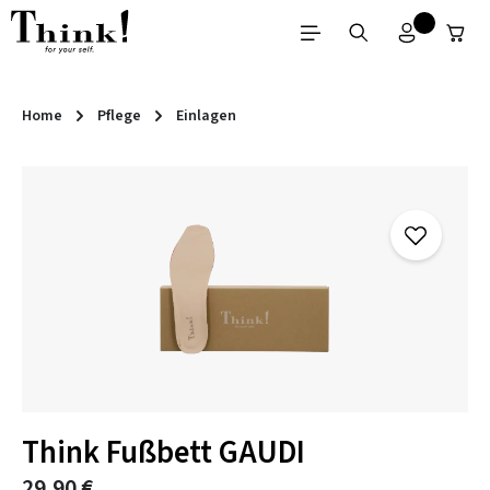
Zum Hauptinhalt springen
Home
Pflege
Einlagen
Bildergalerie überspringen
Think Fußbett GAUDI
29,90 €