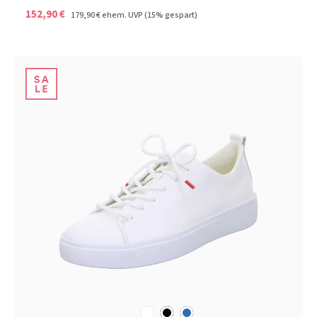
152,90 €
179,90 €
ehem. UVP
(15% gespart)
weiß
schwarz
blau
Farben