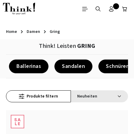
Zum Hauptinhalt springen
Home
Damen
Gring
Think! Leisten
GRING
Ballerinas
Sandalen
Schnürer
Produkte filtern