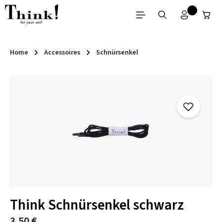
Zum Hauptinhalt springen
Home
Accessoires
Schnürsenkel
Bildergalerie überspringen
Think Schnürsenkel schwarz
3,50 €