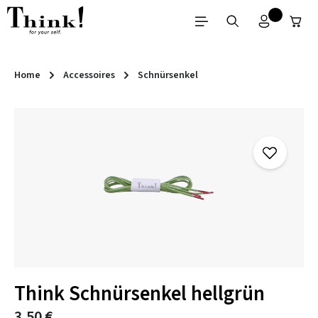
Zum Hauptinhalt springen
Home
Accessoires
Schnürsenkel
Bildergalerie überspringen
Think Schnürsenkel hellgrün
3,50 €