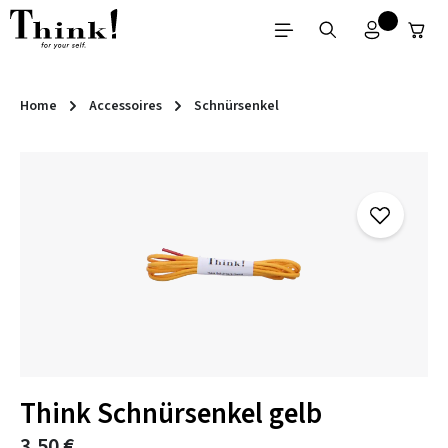
Zum Hauptinhalt springen
Home
Accessoires
Schnürsenkel
Bildergalerie überspringen
Think Schnürsenkel gelb
3,50 €