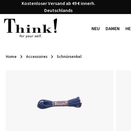
Kostenloser Versand ab 49 € innerh.
 Hauptinhalt springen
Zur Suche springen
Zur Hauptnavigation springen
Deutschlands
NEU
DAMEN
HE
Home
Accessoires
Schnürsenkel
Bildergalerie überspringen