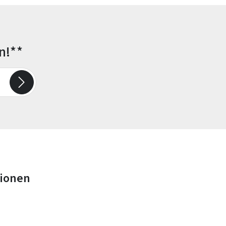
n!**
tionen