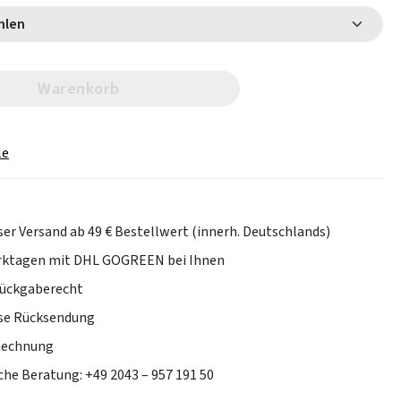
 wählen
Warenkorb
le
er Versand ab 49 € Bestellwert (innerh. Deutschlands)
erktagen mit DHL GOGREEN bei Ihnen
Rückgaberecht
se Rücksendung
Rechnung
che Beratung: +49 2043 – 957 191 50