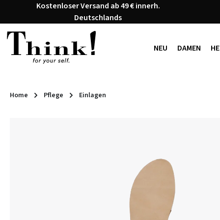
Kostenloser Versand ab 49 € innerh.
 Hauptinhalt springen
Zur Suche springen
Zur Hauptnavigation springen
Deutschlands
NEU
DAMEN
HE
Home
Pflege
Einlagen
Bildergalerie überspringen