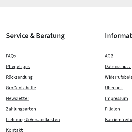
Die mit einem Stern (*) markierten Felder sind Pflichtfelder.
Service & Beratung
Informa
FAQs
AGB
Pflegetipps
Datenschutz
Rücksendung
Widerrufsbel
Größentabelle
Über uns
Newsletter
Impressum
Zahlungsarten
Filialen
Lieferung & Versandkosten
Barrierefreih
Kontakt