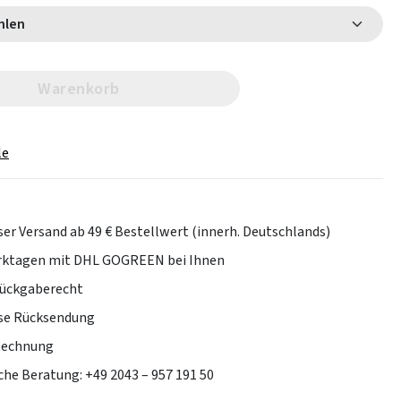
 wählen
Warenkorb
le
er Versand ab 49 € Bestellwert (innerh. Deutschlands)
erktagen mit DHL GOGREEN bei Ihnen
Rückgaberecht
se Rücksendung
Rechnung
che Beratung: +49 2043 – 957 191 50