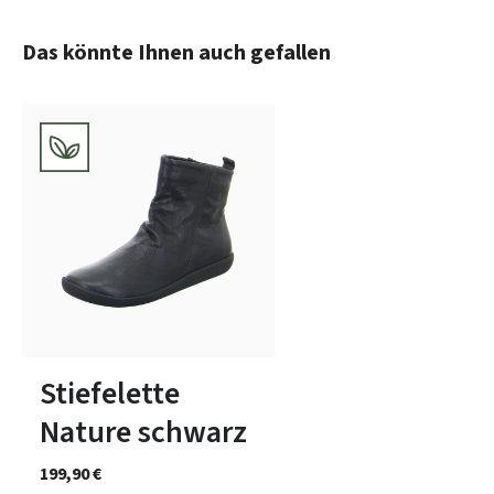
Produktgalerie überspringen
Das könnte Ihnen auch gefallen
7 Farben
In vielen Größen verfügbar
Stiefelette
Nature schwarz
199,90 €