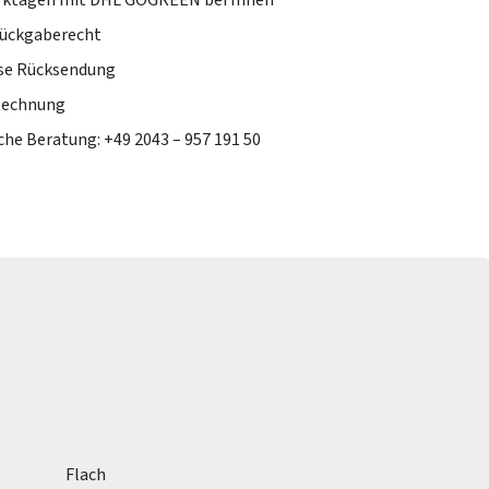
erktagen mit DHL GOGREEN bei Ihnen
Rückgaberecht
se Rücksendung
Rechnung
che Beratung: +49 2043 – 957 191 50
Flach