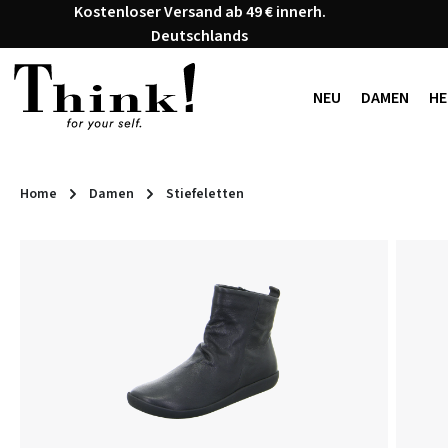
Kostenloser Versand ab 49 € innerh.
 Hauptinhalt springen
Zur Suche springen
Zur Hauptnavigation springen
Deutschlands
NEU
DAMEN
HE
Home
Damen
Stiefeletten
Bildergalerie überspringen