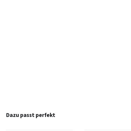
Produktgalerie überspringen
Dazu passt perfekt