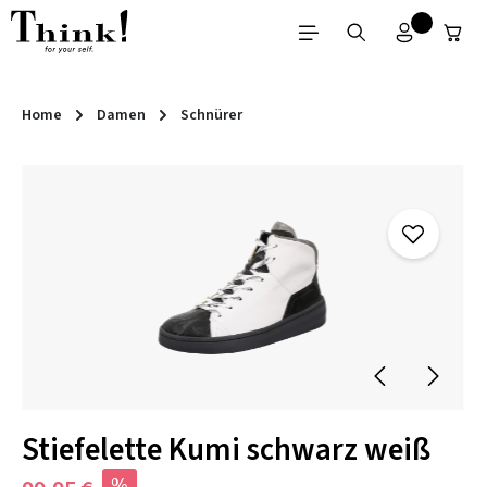
Zum Hauptinhalt springen
Home
Damen
Schnürer
Bildergalerie überspringen
Stiefelette Kumi schwarz weiß
%