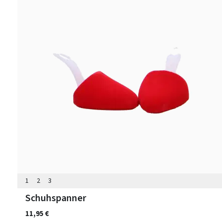
1
2
3
Schuhspanner
11,95 €