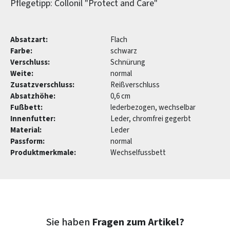
Pflegetipp: Collonil "Protect and Care"
Absatzart:
Flach
Farbe:
schwarz
Verschluss:
Schnürung
Weite:
normal
Zusatzverschluss:
Reißverschluss
Absatzhöhe:
0,6 cm
Fußbett:
lederbezogen, wechselbar
Innenfutter:
Leder, chromfrei gegerbt
Material:
Leder
Passform:
normal
Produktmerkmale:
Wechselfussbett
Sie haben
Fragen zum Artikel?