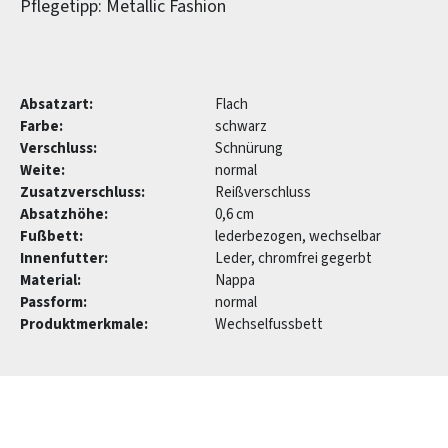
Pflegetipp: Metallic Fashion
Absatzart:
Flach
Farbe:
schwarz
Verschluss:
Schnürung
Weite:
normal
Zusatzverschluss:
Reißverschluss
Absatzhöhe:
0,6 cm
Fußbett:
lederbezogen, wechselbar
Innenfutter:
Leder, chromfrei gegerbt
Material:
Nappa
Passform:
normal
Produktmerkmale:
Wechselfussbett