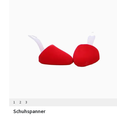
1
2
3
Schuhspanner