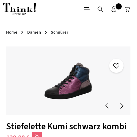
Zum Hauptinhalt springen
Home
Damen
Schnürer
Bildergalerie überspringen
Stiefelette Kumi schwarz kombi
%