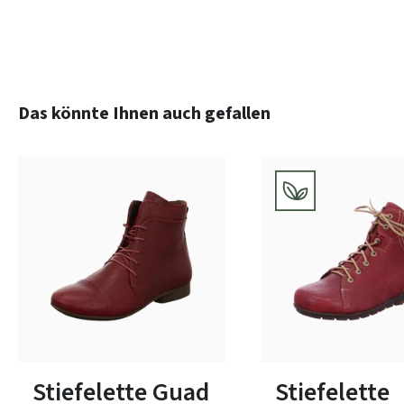
Produktgalerie überspringen
Das könnte Ihnen auch gefallen
grün
blau
schw
Farben
14 Farben
In vielen Größen verfügbar
In vielen Größen verfüg
Stiefelette Guad
Stiefelette