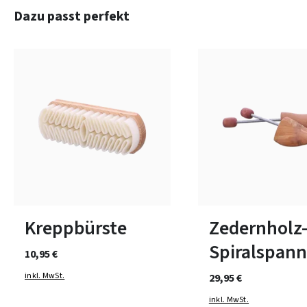
Produktgalerie überspringen
Dazu passt perfekt
In vielen Größen verfüg
Kreppbürste
Zedernholz
Spiralspann
10,95 €
inkl. MwSt.
29,95 €
inkl. MwSt.