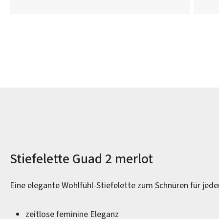
Produktinformationen
Stiefelette Guad 2 merlot
Eine elegante Wohlfühl-Stiefelette zum Schnüren für jed
zeitlose feminine Eleganz