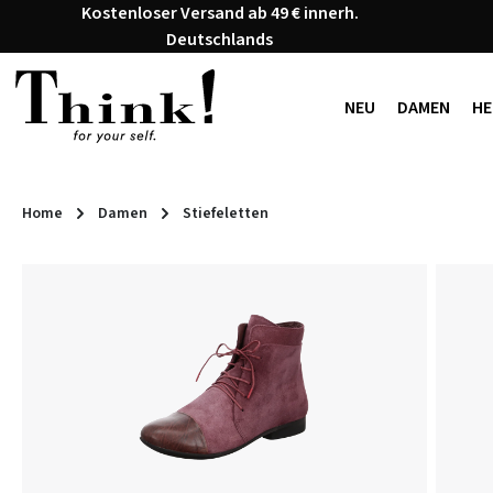
Kostenloser Versand ab 49 € innerh.
 Hauptinhalt springen
Zur Suche springen
Zur Hauptnavigation springen
Deutschlands
NEU
DAMEN
HE
Home
Damen
Stiefeletten
Bildergalerie überspringen