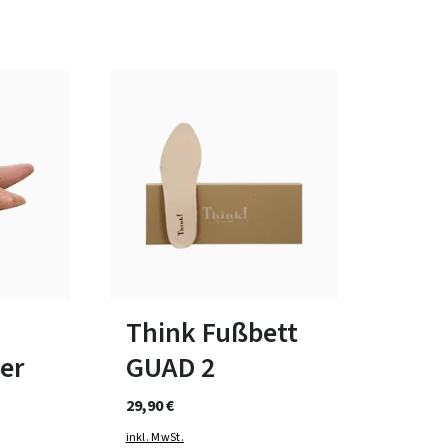
bar
In vielen Größen verfügbar
-
Think Fußbett
er
GUAD 2
29,90 €
inkl. MwSt.