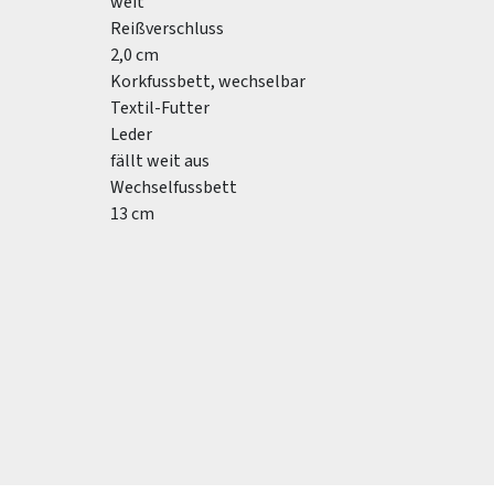
weit
Reißverschluss
2,0 cm
Korkfussbett, wechselbar
Textil-Futter
Leder
fällt weit aus
Wechselfussbett
13 cm