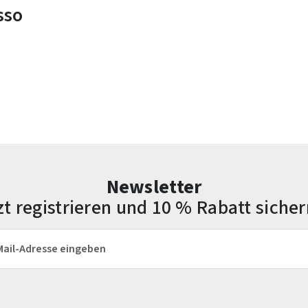
sso
Newsletter
zt registrieren und 10 % Rabatt sicher
esse*
Die mit einem Stern (*) markierten Felder sind Pflichtfelder.