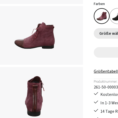
Farben
Größe
Größentabel
Produktnummer:
261-50-00003
Kostenlos
In 1-3 W
14 Tage 