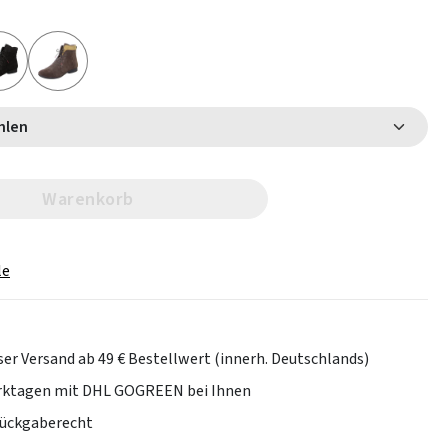
 wählen
Warenkorb
le
er Versand ab 49 € Bestellwert (innerh. Deutschlands)
erktagen mit DHL GOGREEN bei Ihnen
Rückgaberecht