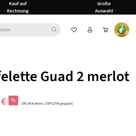
Kauf auf
Große
Rechnung
Auswahl
Du hast 0 Produkte auf dem Mer
felette Guad 2 merlot
 €
%
199,90 €
ehem. UVP
(25% gespart)