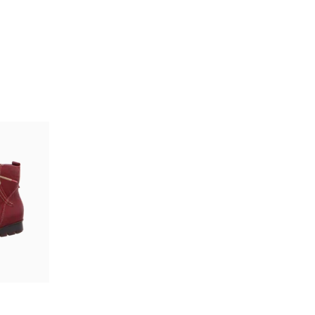
arz
braun
bar