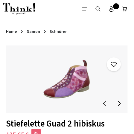
Zum Hauptinhalt springen
Home
Damen
Schnürer
Bildergalerie überspringen
Stiefelette Guad 2 hibiskus
%