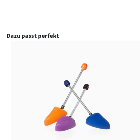
Produktgalerie überspringen
Dazu passt perfekt