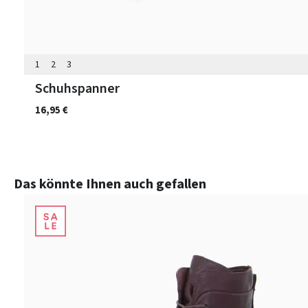
1
2
3
Schuhspanner
16,95 €
Produktgalerie überspringen
Das könnte Ihnen auch gefallen