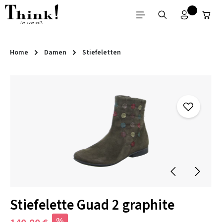
Zum Hauptinhalt springen
Home
Damen
Stiefeletten
Bildergalerie überspringen
Stiefelette Guad 2 graphite
%