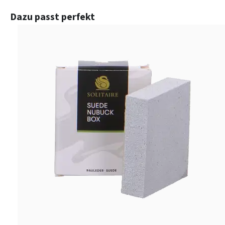
Produktgalerie überspringen
Dazu passt perfekt