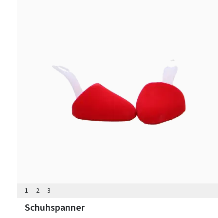
1
2
3
Schuhspanner