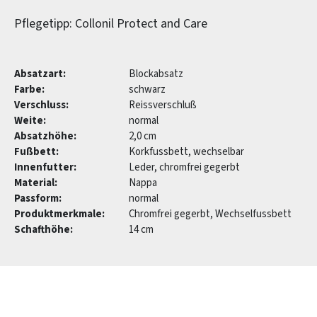
Pflegetipp: Collonil Protect and Care
Absatzart:
Blockabsatz
Farbe:
schwarz
Verschluss:
Reissverschluß
Weite:
normal
Absatzhöhe:
2,0 cm
Fußbett:
Korkfussbett, wechselbar
Innenfutter:
Leder, chromfrei gegerbt
Material:
Nappa
Passform:
normal
Produktmerkmale:
Chromfrei gegerbt, Wechselfussbett
Schafthöhe:
14 cm