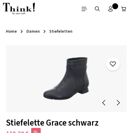
Zum Hauptinhalt springen
Home
Damen
Stiefeletten
Bildergalerie überspringen
Stiefelette Grace schwarz
%