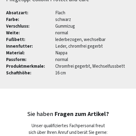
Absatzart:
Flach
Farbe:
schwarz
Verschluss:
Gummizug
Weite:
normal
Fußbett:
lederbezogen, wechselbar
Innenfutter:
Leder, chromfrei gegerbt
Material:
Nappa
Passform:
normal
Produktmerkmale:
Chromfrei gegerbt, Wechselfussbett
Schafthöhe:
16 cm
Sie haben
Fragen zum Artikel?
Unser qualifiziertes Fachpersonal freut
sich über Ihren Anruf und berät Sie gerne: