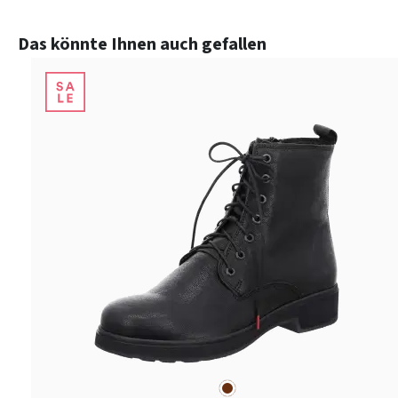
Produktgalerie überspringen
Das könnte Ihnen auch gefallen
braun
Farben