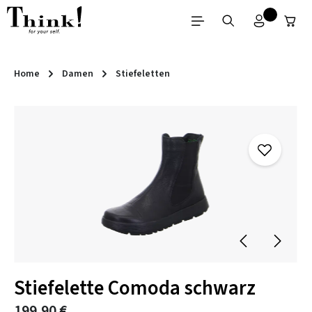
Zum Hauptinhalt springen
Home
Damen
Stiefeletten
Bildergalerie überspringen
Stiefelette Comoda schwarz
199,90 €