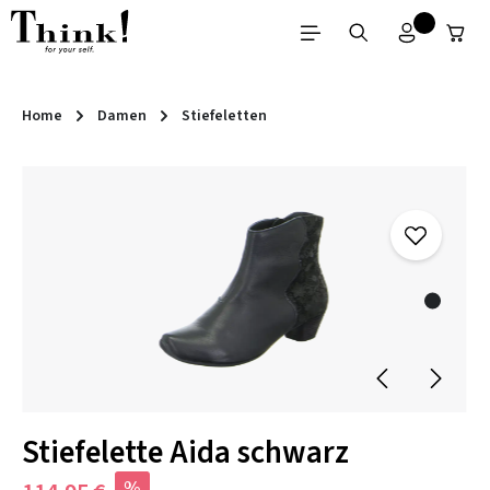
Zum Hauptinhalt springen
Home
Damen
Stiefeletten
Bildergalerie überspringen
Stiefelette Aida schwarz
%