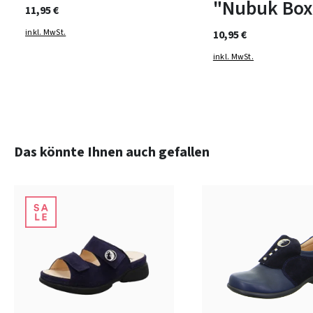
"Nubuk Box
11,95 €
inkl. MwSt.
10,95 €
inkl. MwSt.
Produktgalerie überspringen
Das könnte Ihnen auch gefallen
schwarz
schwa