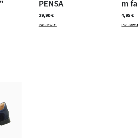
"
PENSA
m fa
29,90 €
4,95 €
inkl. MwSt.
inkl. MwSt
rz