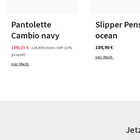
Farben
Farben
In vielen Größen verfügbar
In vielen Größen verfüg
Pantolette
Slipper Pen
Cambio navy
ocean
106,15 €
189,90 €
124,90 €
ehem. UVP
(15%
gespart)
inkl. MwSt.
inkl. MwSt.
Jet