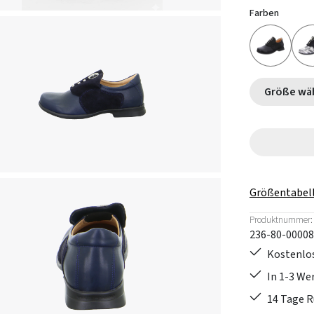
Farben
Größe
Größentabel
Produktnummer:
236-80-00008
Kostenlos
In 1-3 W
14 Tage 