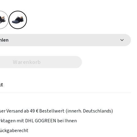
 wählen
Warenkorb
le
er Versand ab 49 € Bestellwert (innerh. Deutschlands)
erktagen mit DHL GOGREEN bei Ihnen
Rückgaberecht