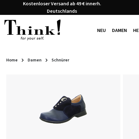
Kostenloser Versand ab 49 € innerh.
 Hauptinhalt springen
Zur Suche springen
Zur Hauptnavigation springen
Deutschlands
NEU
DAMEN
HE
Home
Damen
Schnürer
Bildergalerie überspringen