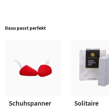
Produktgalerie überspringen
Dazu passt perfekt
1
2
3
Schuhspanner
Solitaire