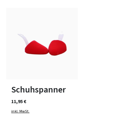
1
2
3
Schuhspanner
11,95 €
inkl. MwSt.