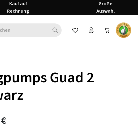
Kauf auf
Große
Rechnung
Auswahl
Du hast 0 Produkte auf dem Mer
ngpumps Guad 2
warz
 €