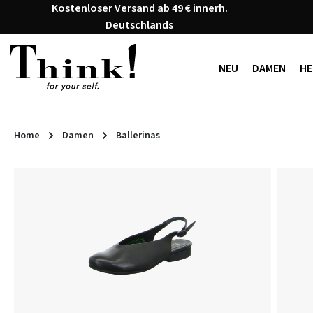
Kostenloser Versand ab 49 € innerh.
 Hauptinhalt springen
Zur Suche springen
Zur Hauptnavigation springen
Deutschlands
NEU
DAMEN
HE
Home
Damen
Ballerinas
Bildergalerie überspringen