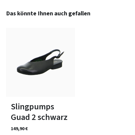
Produktgalerie überspringen
Das könnte Ihnen auch gefallen
11 Farben
In vielen Größen verfügbar
Slingpumps
Guad 2 schwarz
149,90 €