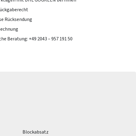
erktagen mit DHL GOGREEN bei Ihnen
Rückgaberecht
se Rücksendung
Rechnung
che Beratung: +49 2043 – 957 191 50
Blockabsatz