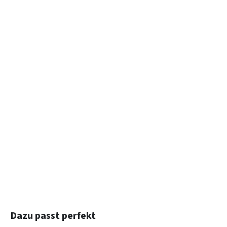
Produktgalerie überspringen
Dazu passt perfekt