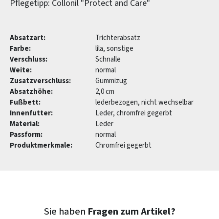
Pflegetipp: Collonil "Protect and Care"
Absatzart:
Trichterabsatz
Farbe:
lila, sonstige
Verschluss:
Schnalle
Weite:
normal
Zusatzverschluss:
Gummizug
Absatzhöhe:
2,0 cm
Fußbett:
lederbezogen, nicht wechselbar
Innenfutter:
Leder, chromfrei gegerbt
Material:
Leder
Passform:
normal
Produktmerkmale:
Chromfrei gegerbt
Sie haben
Fragen zum Artikel?