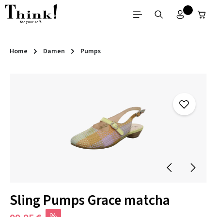
Zum Hauptinhalt springen
Home
Damen
Pumps
Bildergalerie überspringen
Sling Pumps Grace matcha
%