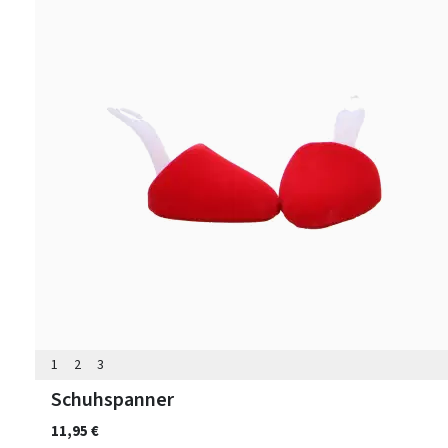
1
2
3
Schuhspanner
11,95 €