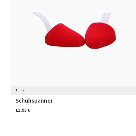
1
2
3
Schuhspanner
11,95 €