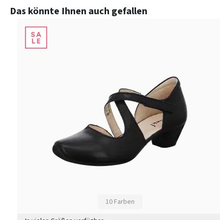
Produktgalerie überspringen
Das könnte Ihnen auch gefallen
10 Farben