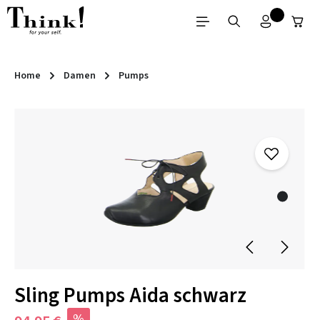
Zum Hauptinhalt springen
Home
Damen
Pumps
Bildergalerie überspringen
Sling Pumps Aida schwarz
%