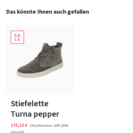
Produktgalerie überspringen
Das könnte Ihnen auch gefallen
7 Farben
In vielen Größen verfügbar
Stiefelette
Turna pepper
175,15 €
219,00 €
ehem. UVP
(20%
gespart)