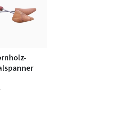
n Größen verfügbar
rnholz-
alspanner
.