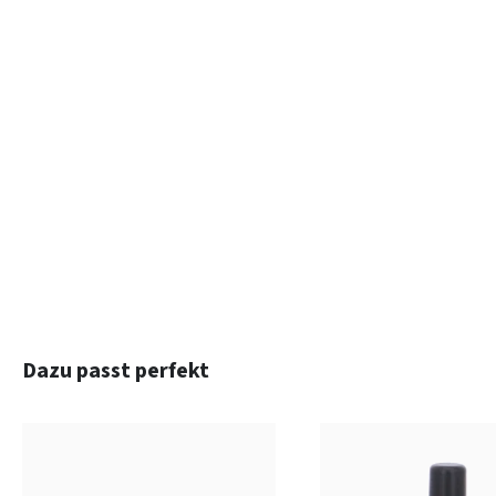
Produktgalerie überspringen
Dazu passt perfekt