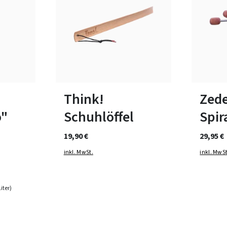
In viele
Think!
Zede
o"
Schuhlöffel
Spir
19,90 €
29,95 €
inkl. MwSt.
inkl. MwSt
Liter)