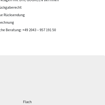
erktagen mit DHL GOGREEN bei Ihnen
Rückgaberecht
se Rücksendung
Rechnung
che Beratung: +49 2043 – 957 191 50
Flach