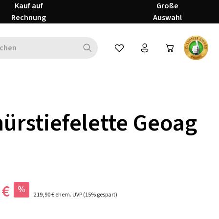
Kauf auf
Große
Rechnung
Auswahl
Du hast 0 Produkte auf dem Mer
ürstiefelette Geoag
u
 €
%
219,90 €
ehem. UVP
(15% gespart)