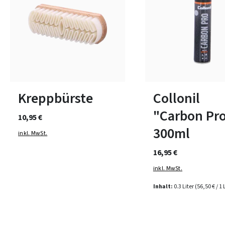
Kreppbürste
Collonil
"Carbon Pr
10,95 €
300ml
inkl. MwSt.
16,95 €
inkl. MwSt.
Inhalt:
0.3 Liter
(56,50 € / 1 