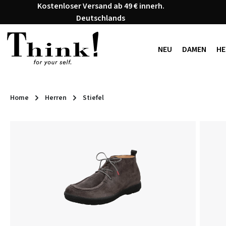
Kostenloser Versand ab 49 € innerh.
 Hauptinhalt springen
Zur Suche springen
Zur Hauptnavigation springen
Deutschlands
NEU
DAMEN
HE
Home
Herren
Stiefel
Bildergalerie überspringen