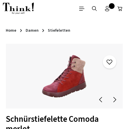
Zum Hauptinhalt springen
Home
Damen
Stiefeletten
Bildergalerie überspringen
Schnürstiefelette Comoda