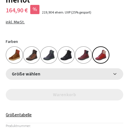
merlot
%
164,90 €
219,90 €
ehem. UVP
(25% gespart)
inkl. MwSt.
Farben
Größe wählen
Warenkorb
Größentabelle
Produktnummer: