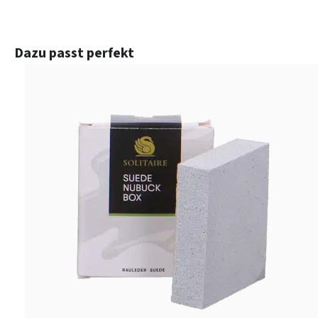
Produktgalerie überspringen
Dazu passt perfekt