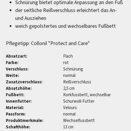
Schnürung bietet optimale Anpassung an den Fuß
der seitliche Reißverschluss erleichtert das An-
und Ausziehen
weich gepolstertes und wechselbares Fußbett
Pflegetipp: Collonil "Protect and Care"
Absatzart:
Flach
Farbe:
rot
Verschluss:
Schnürung
Weite:
normal
Zusatzverschluss:
Reißverschluss
Absatzhöhe:
2,5 cm
Fußbett:
Korkfussbett, wechselbar
Innenfutter:
Schurwoll-Futter
Material:
Velours
Passform:
normal
Produktmerkmale:
Wechselfussbett
Schafthöhe:
13 cm