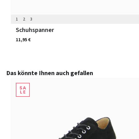
1
2
3
Schuhspanner
11,95 €
Produktgalerie überspringen
Das könnte Ihnen auch gefallen