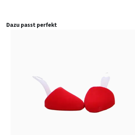
Produktgalerie überspringen
Dazu passt perfekt