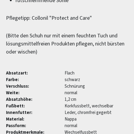
rutschhemmende Sohle
Pflegetipp: Collonil "Protect and Care"
(Bitte den Schuh nur mit einem feuchten Tuch und
lösungsmittelfreien Produkten pflegen, nicht bürsten
oder wischen)
Absatzart:
Flach
Farbe:
schwarz
Verschluss:
Schnürung
Weite:
normal
Absatzhöhe:
1,2 cm
Fußbett:
Korkfussbett, wechselbar
Innenfutter:
Leder, chromfrei gegerbt
Material:
Nappa
Passform:
normal
Produktmerkmale:
Wechselfussbett