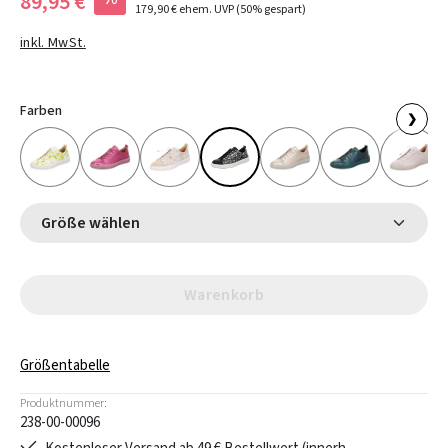
89,95 €
179,90 €
ehem. UVP
(50% gespart)
inkl. MwSt.
Farben
❯
Größe wählen
Warenkorb
Größentabelle
Produktnummer:
238-00-00096