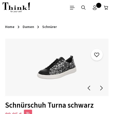
Zum Hauptinhalt springen
Home
Damen
Schnürer
Bildergalerie überspringen
Schnürschuh Turna schwarz
%