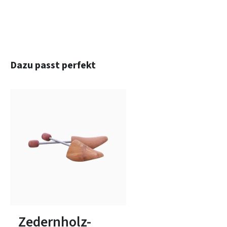
Produktgalerie überspringen
Dazu passt perfekt
In vielen Größen verfügbar
Zedernholz-