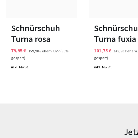
17 Farben
17 Farben
36
In vielen Größen verfüg
Schnürschuh
Schnürsch
Turna rosa
Turna fuxia
79,95 €
101,75 €
159,90 €
ehem. UVP
(50%
149,90 €
ehem.
gespart)
gespart)
inkl. MwSt.
inkl. MwSt.
Jet