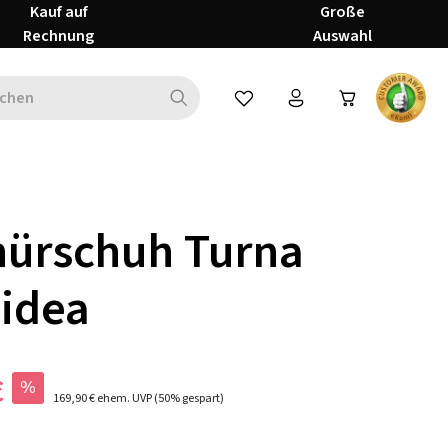
Kauf auf
Große
Rechnung
Auswahl
Du hast 0 Produkte auf dem Mer
nürschuh Turna
idea
€
%
169,90 €
ehem. UVP
(50% gespart)