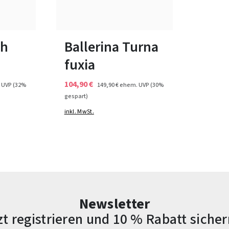
rot
Farben
bar
In vielen Größen verfügbar
uh
Ballerina Turna
fuxia
104,90 €
 UVP
(32%
149,90 €
ehem. UVP
(30%
gespart)
inkl. MwSt.
Newsletter
zt registrieren und 10 % Rabatt sicher