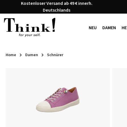
Kostenloser Versand ab 49 € innerh.
 Hauptinhalt springen
Zur Suche springen
Zur Hauptnavigation springen
Deutschlands
NEU
DAMEN
HE
Home
Damen
Schnürer
Bildergalerie überspringen