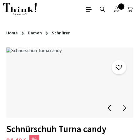
Zum Hauptinhalt springen
Home
Damen
Schnürer
Bildergalerie überspringen
Schnürschuh Turna candy
%