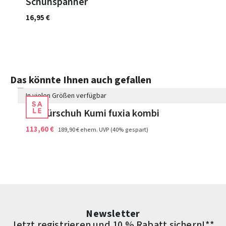
Schuhspanner
16,95 €
weiß
blau
Farben
Produktgalerie überspringen
Das könnte Ihnen auch gefallen
In vielen Größen verfügbar
Schnürschuh Kumi fuxia kombi
113,60 €
189,90 €
ehem. UVP
(40% gespart)
Newsletter
Jetzt registrieren und 10 % Rabatt sichern!**