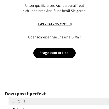
Unser qualifiziertes Fachpersonal freut
sich über Ihren Anruf und berät Sie gerne:
+49 2043 - 957191 50
Oder schreiben Sie uns eine E-Mail:
Frage zum Artikel
Produktgalerie überspringen
Dazu passt perfekt
1
2
3