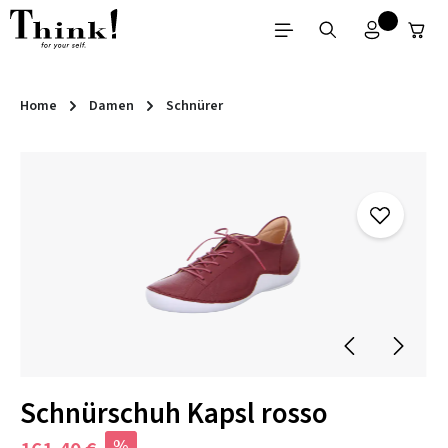
Zum Hauptinhalt springen
Home
Damen
Schnürer
Bildergalerie überspringen
Schnürschuh Kapsl rosso
%