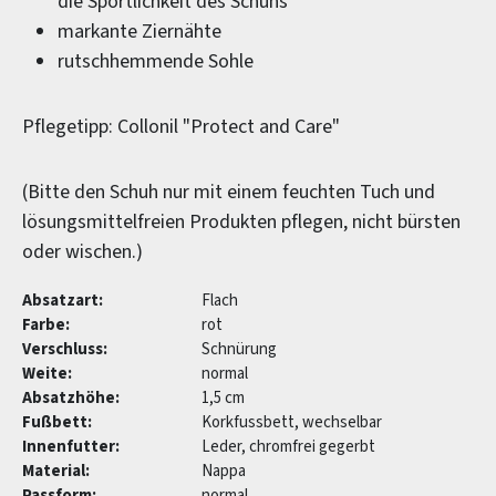
die Sportlichkeit des Schuhs
markante Ziernähte
rutschhemmende Sohle
Pflegetipp: Collonil "Protect and Care"
(Bitte den Schuh nur mit einem feuchten Tuch und
lösungsmittelfreien Produkten pflegen, nicht bürsten
oder wischen.)
Absatzart:
Flach
Farbe:
rot
Verschluss:
Schnürung
Weite:
normal
Absatzhöhe:
1,5 cm
Fußbett:
Korkfussbett, wechselbar
Innenfutter:
Leder, chromfrei gegerbt
Material:
Nappa
Passform:
normal