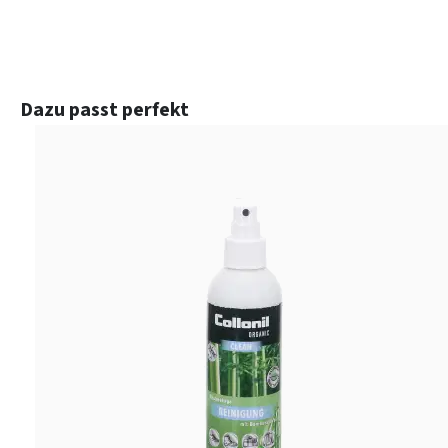
Produktgalerie überspringen
Dazu passt perfekt