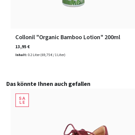
Collonil "Organic Bamboo Lotion" 200ml
13,95 €
Inhalt:
0.2 Liter
(69,75 € / 1 Liter)
Produktgalerie überspringen
Das könnte Ihnen auch gefallen