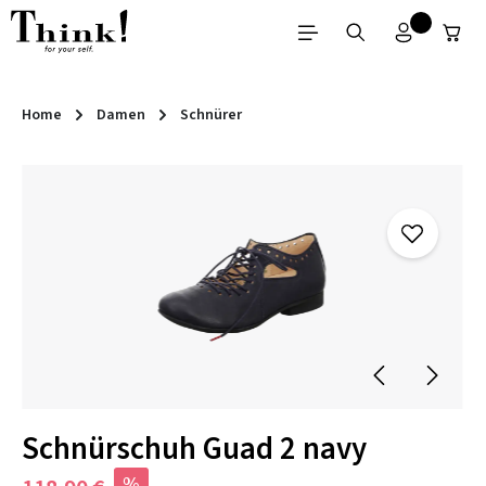
Zum Hauptinhalt springen
Home
Damen
Schnürer
Bildergalerie überspringen
Schnürschuh Guad 2 navy
%