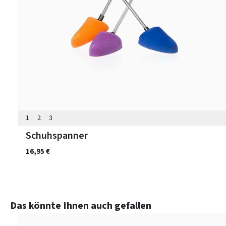
1
2
3
Schuhspanner
16,95 €
Produktgalerie überspringen
Das könnte Ihnen auch gefallen