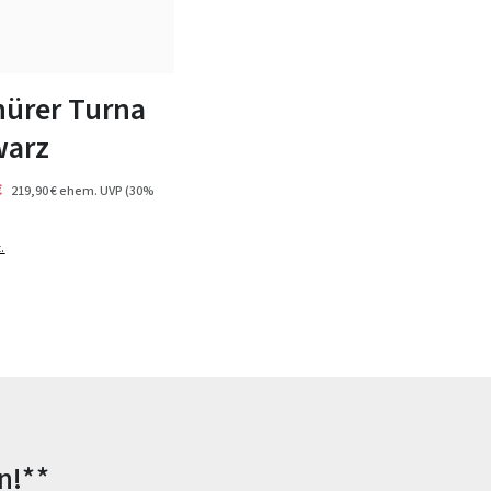
n Größen verfügbar
ürer Turna
warz
€
219,90 €
ehem. UVP
(30%
.
n!**