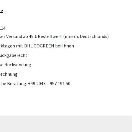
le
.14
er Versand ab 49 € Bestellwert (innerh. Deutschlands)
erktagen mit DHL GOGREEN bei Ihnen
Rückgaberecht
se Rücksendung
Rechnung
che Beratung: +49 2043 – 957 191 50