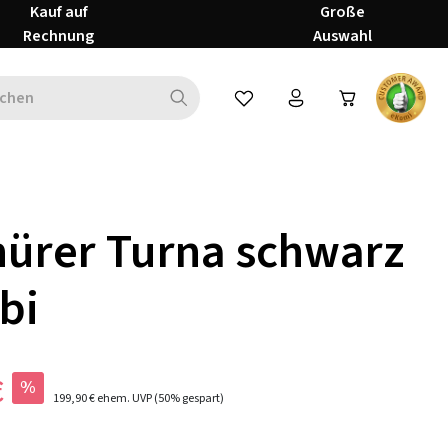
Kauf auf
Große
Rechnung
Auswahl
Du hast 0 Produkte auf dem Mer
ürer Turna schwarz
bi
€
%
199,90 €
ehem. UVP
(50% gespart)