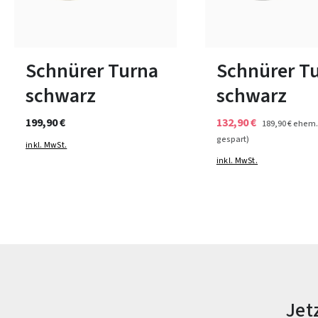
weiß
schwarz
rot
grau
Farben
8 Farben
In vielen Größen verfügbar
In vielen Größen verfüg
Schnürer Turna
Schnürer T
schwarz
schwarz
199,90 €
132,90 €
189,90 €
ehem.
gespart)
inkl. MwSt.
inkl. MwSt.
Jet