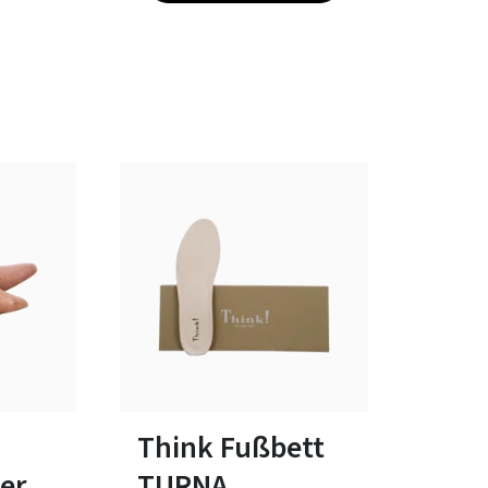
bar
In vielen Größen verfügbar
-
Think Fußbett
er
TURNA