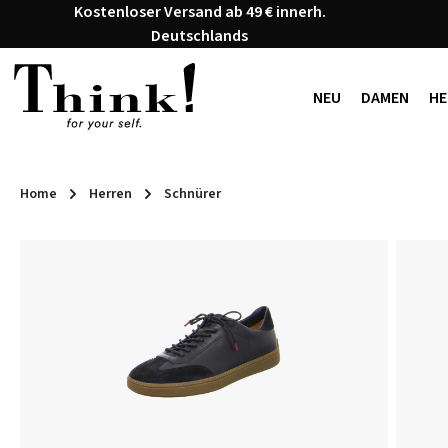
Kostenloser Versand ab 49 € innerh.
 Hauptinhalt springen
Zur Suche springen
Zur Hauptnavigation springen
Deutschlands
NEU
DAMEN
HE
Home
Herren
Schnürer
Bildergalerie überspringen