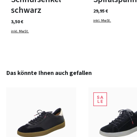
schwarz
29,95 €
inkl. MwSt.
3,50 €
inkl. MwSt.
Produktgalerie überspringen
Das könnte Ihnen auch gefallen