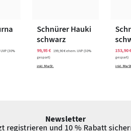
beige
Farben
bar
40
In viele
urna
Schnürer Hauki
Schn
schwarz
sch
99,95 €
153,90 
 UVP
(30%
199,90 €
ehem. UVP
(50%
gespart)
gespart)
inkl. MwSt.
inkl. MwSt
Newsletter
zt registrieren und 10 % Rabatt sicher