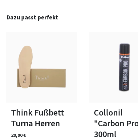
Produktgalerie überspringen
Dazu passt perfekt
In vielen Größen verfügbar
Think Fußbett
Collonil
Turna Herren
"Carbon Pr
300ml
29,90 €