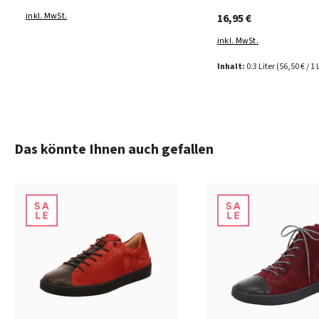
inkl. MwSt.
16,95 €
inkl. MwSt.
Inhalt:
0.3 Liter
(56,50 € / 1 
Produktgalerie überspringen
Das könnte Ihnen auch gefallen
schwa
Farben
8 Farben