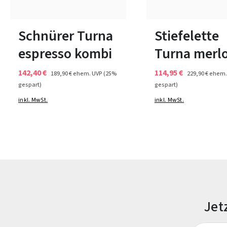
In vielen Größen verfügbar
42
Schnürer Turna
Stiefelette
espresso kombi
Turna merl
142,40 €
114,95 €
189,90 €
ehem. UVP
(25%
229,90 €
ehem.
gespart)
gespart)
inkl. MwSt.
inkl. MwSt.
Jet