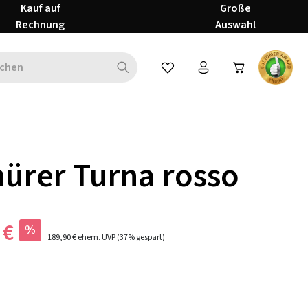
Kauf auf
Große
Rechnung
Auswahl
Du hast 0 Produkte auf dem Mer
ürer Turna rosso
 €
%
189,90 €
ehem. UVP
(37% gespart)