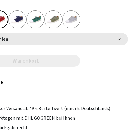
 wählen
Warenkorb
le
er Versand ab 49 € Bestellwert (innerh. Deutschlands)
erktagen mit DHL GOGREEN bei Ihnen
Rückgaberecht