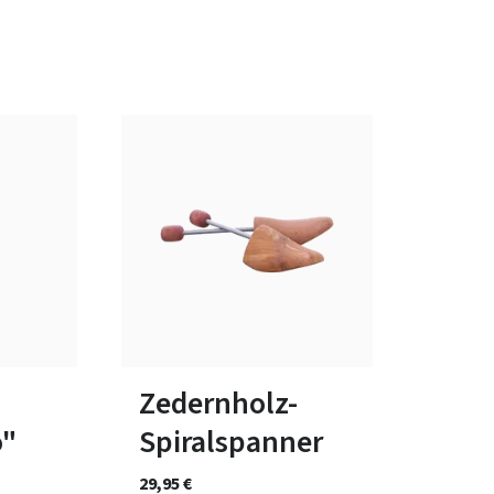
In vielen Größen verfügbar
Zedernholz-
o"
Spiralspanner
29,95 €