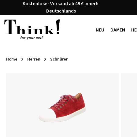
Kostenloser Versand ab 49 € innerh.
 Hauptinhalt springen
Zur Suche springen
Zur Hauptnavigation springen
Deutschlands
NEU
DAMEN
HE
Home
Herren
Schnürer
Bildergalerie überspringen