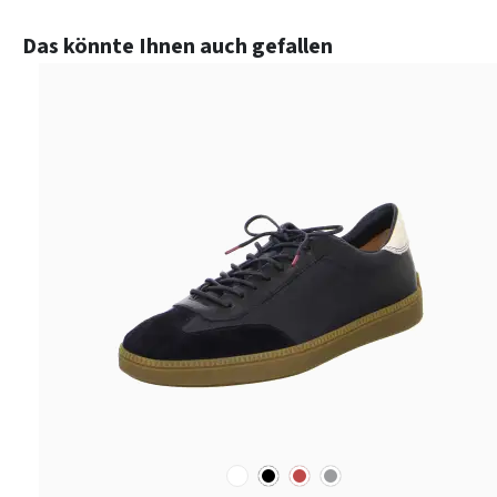
Produktgalerie überspringen
Das könnte Ihnen auch gefallen
weiß
schwarz
rot
grau
Farben