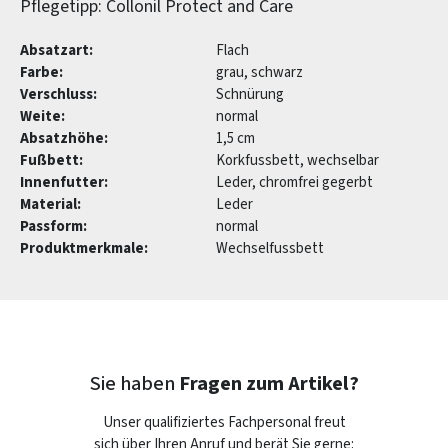
Pflegetipp: Collonil Protect and Care
Absatzart:
Flach
Farbe:
grau, schwarz
Verschluss:
Schnürung
Weite:
normal
Absatzhöhe:
1,5 cm
Fußbett:
Korkfussbett, wechselbar
Innenfutter:
Leder, chromfrei gegerbt
Material:
Leder
Passform:
normal
Produktmerkmale:
Wechselfussbett
Sie haben
Fragen zum Artikel?
Unser qualifiziertes Fachpersonal freut
sich über Ihren Anruf und berät Sie gerne: