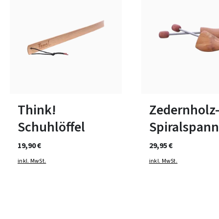
In vielen Größen verfüg
Think!
Zedernholz
Schuhlöffel
Spiralspann
19,90 €
29,95 €
inkl. MwSt.
inkl. MwSt.