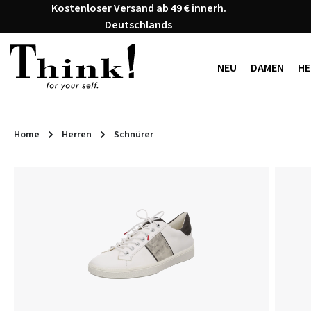
Kostenloser Versand ab 49 € innerh.
 Hauptinhalt springen
Zur Suche springen
Zur Hauptnavigation springen
Deutschlands
NEU
DAMEN
HE
Home
Herren
Schnürer
Bildergalerie überspringen