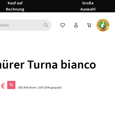
Kauf auf
Große
Rechnung
Auswahl
Du hast 0 Produkte auf dem Mer
ürer Turna bianco
 €
%
199,90 €
ehem. UVP
(30% gespart)