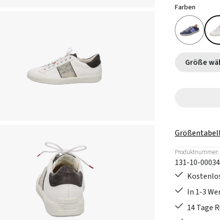
Farben
Größe
Größentabel
Produktnummer:
131-10-00034
Kostenlos
In 1-3 W
14 Tage 