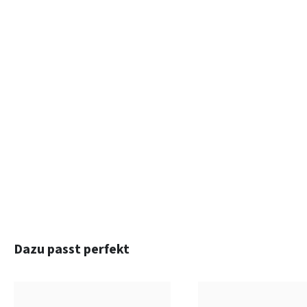
Produktgalerie überspringen
Dazu passt perfekt