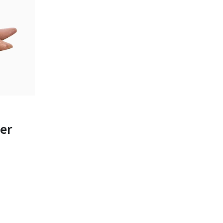
bar
-
er