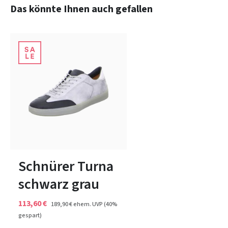
Produktgalerie überspringen
Das könnte Ihnen auch gefallen
weiß
schwarz
rot
Farben
In vielen Größen verfügbar
Schnürer Turna
schwarz grau
113,60 €
189,90 €
ehem. UVP
(40%
gespart)