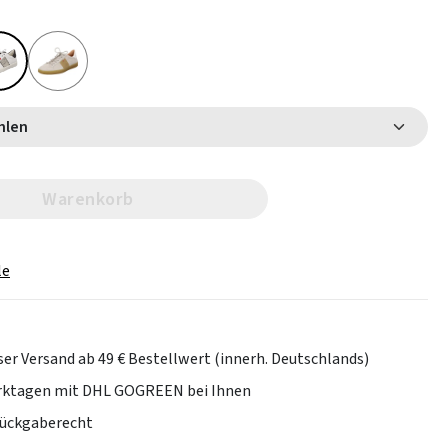
 wählen
Warenkorb
le
er Versand ab 49 € Bestellwert (innerh. Deutschlands)
erktagen mit DHL GOGREEN bei Ihnen
Rückgaberecht