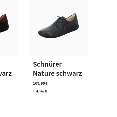
braun
beige
rot
blau
Farben
bar
In vielen Größen verfügbar
Schnürer
warz
Nature schwarz
169,90 €
inkl. MwSt.