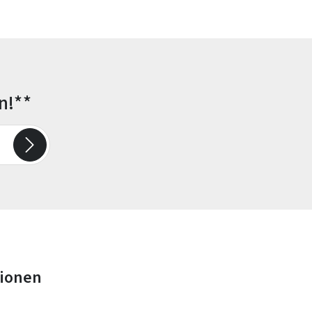
n!**
tionen