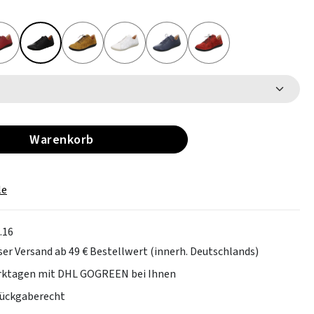
Warenkorb
le
.16
er Versand ab 49 € Bestellwert (innerh. Deutschlands)
erktagen mit DHL GOGREEN bei Ihnen
Rückgaberecht