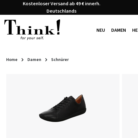
Kostenloser Versand ab 49 € innerh.
 Hauptinhalt springen
Zur Suche springen
Zur Hauptnavigation springen
Deutschlands
NEU
DAMEN
HE
Home
Damen
Schnürer
Bildergalerie überspringen