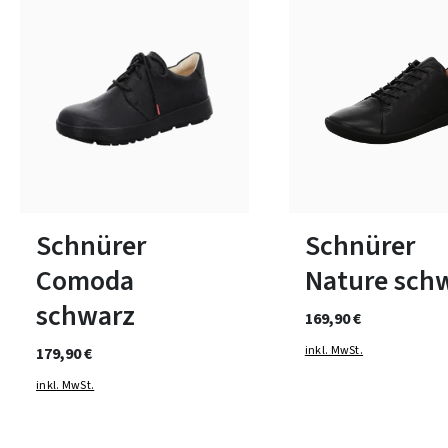
8 Farben
7 Farben
In vielen Größen verfügbar
In vielen Größen verfüg
Schnürer
Schnürer
Comoda
Nature sch
schwarz
169,90 €
inkl. MwSt.
179,90 €
inkl. MwSt.