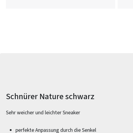
Produktinformationen
Schnürer Nature schwarz
Sehr weicher und leichter Sneaker
perfekte Anpassung durch die Senkel