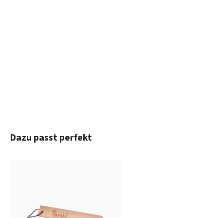
Produktgalerie überspringen
Dazu passt perfekt