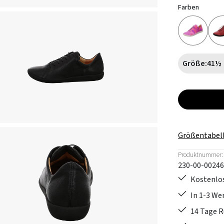
Farben
Größe:
41½
Größentabel
Produktnummer:
230-00-00246
Kostenlos
In 1-3 W
14 Tage 