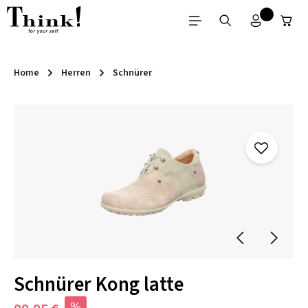
Zum Hauptinhalt springen
Home
Herren
Schnürer
Bildergalerie überspringen
Schnürer Kong latte
%