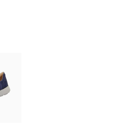
hwarz
bar