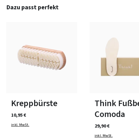
Produktgalerie überspringen
Dazu passt perfekt
In vielen Größen verfüg
Kreppbürste
Think Fußb
Comoda
10,95 €
inkl. MwSt.
29,90 €
inkl. MwSt.