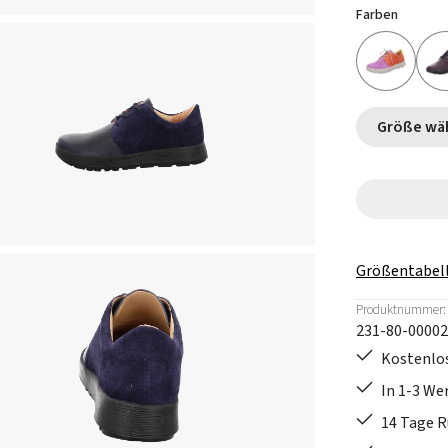
Farben
Größe
Größentabel
Produktnummer:
231-80-00002
Kostenlos
In 1-3 W
14 Tage 