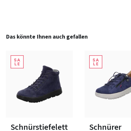
Produktgalerie überspringen
Das könnte Ihnen auch gefallen
rot
weiß
sc
Farben
10 Farben
In vielen Größen verfügbar
In vielen Größen verfüg
Schnürstiefelett
Schnürer