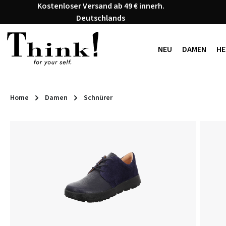
Kostenloser Versand ab 49 € innerh.
 Hauptinhalt springen
Zur Suche springen
Zur Hauptnavigation springen
Deutschlands
NEU
DAMEN
HE
Home
Damen
Schnürer
Bildergalerie überspringen