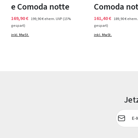
e Comoda notte
Comoda not
169,90 €
161,40 €
199,90 €
ehem. UVP
(15%
189,90 €
ehem.
gespart)
gespart)
inkl. MwSt.
inkl. MwSt.
Jet
E-Mail-Adr