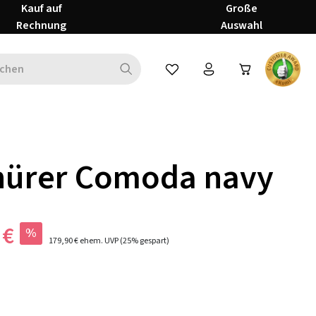
Kauf auf
Große
Rechnung
Auswahl
Du hast 0 Produkte auf dem Mer
nürer Comoda navy
 €
%
179,90 €
ehem. UVP
(25% gespart)