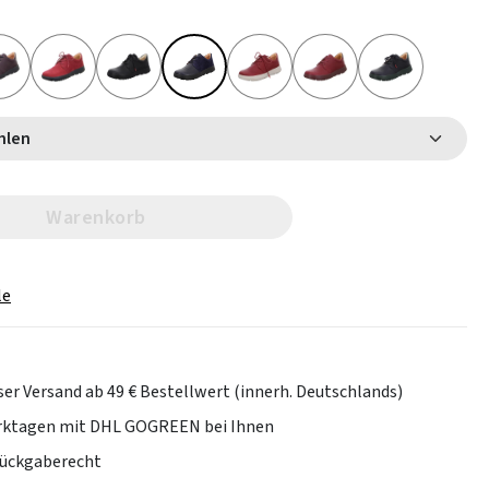
 wählen
Warenkorb
le
er Versand ab 49 € Bestellwert (innerh. Deutschlands)
erktagen mit DHL GOGREEN bei Ihnen
Rückgaberecht