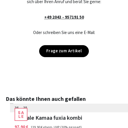
sich über Ihren Anruf und berät Sie gerne:
+49 2043 - 957191 50
Oder schreiben Sie uns eine E-Mail:
Frage zum Artikel
6 Farben
Produktgalerie überspringen
Das könnte Ihnen auch gefallen
36
38
Sandale Kamaa fuxia kombi
97,90 €
139,90 €
ehem. UVP
(30% gespart)