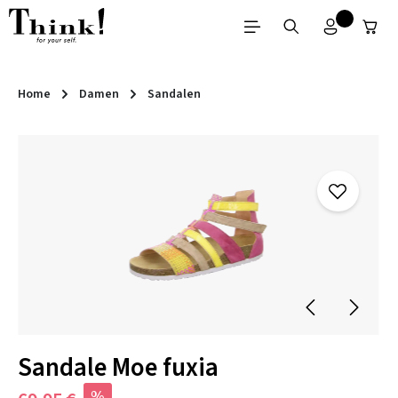
Zum Hauptinhalt springen
Home
Damen
Sandalen
Bildergalerie überspringen
Sandale Moe fuxia
%