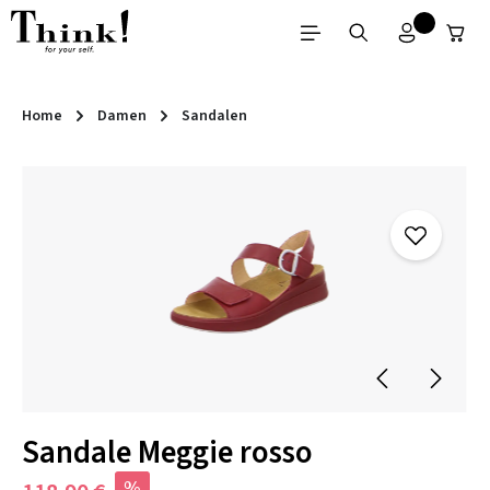
Zum Hauptinhalt springen
Home
Damen
Sandalen
Bildergalerie überspringen
Sandale Meggie rosso
%