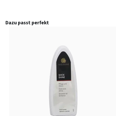
Produktgalerie überspringen
Dazu passt perfekt