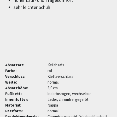
hoher Lauf- und Tragekomfort
sehr leichter Schuh
Absatzart:
Keilabsatz
Farbe:
rot
Verschluss:
Klettverschluss
Weite:
normal
Absatzhöhe:
3,0 cm
Fußbett:
lederbezogen, wechselbar
Innenfutter:
Leder, chromfrei gegerbt
Material:
Nappa
Passform:
normal
Produktmerkmale:
Chromfrei gegerbt, Wechselfussbett